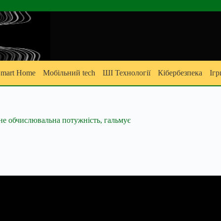
mart Home
Мобільний tech
ШІ Технології
Кібербезпека
Ігр
а не обчислювальна потужність, гальмує