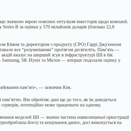
що значною мірою пояснює ентузіазм інвесторів щодо компанії.
eries B за оцінки у 570 мільйонів доларів (близько 22,8
ном Кімом та директором з продукту (CPO) Гаррі Джухюном
 ставали все “розумнішими” протягом десятиліть. Пам’ять —
акцій вказує на ширший зсув в інфраструктурі ШІ в бік
і — Samsung, SK Hynix та Micron — вперше подолали оцінку у
абування пам’яті», — зазначив Кім.
ам’яттю. Він обробляє дані ще до того, як їм доведеться
0 серверів, потенційно може працювати на одному.
чання моделей ШІ — значна частина навколишньої оркестрації
реобробляла його) та кешування даних, досі виконується на