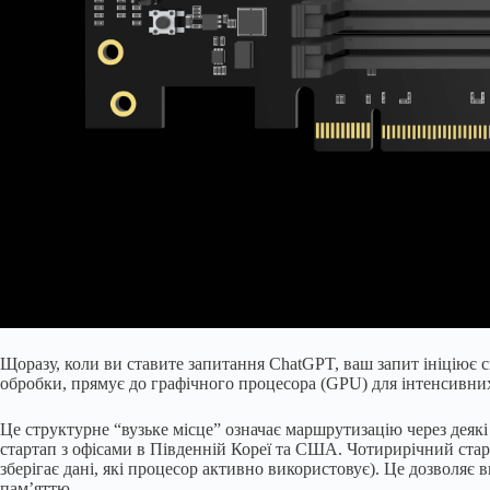
Щоразу, коли ви ставите запитання ChatGPT, ваш запит ініціює 
обробки, прямує до графічного процесора (GPU) для інтенсивних
Це структурне “вузьке місце” означає маршрутизацію через дея
стартап з офісами в Південній Кореї та США. Чотирирічний ста
зберігає дані, які процесор активно використовує). Це дозволяє
пам’яттю.