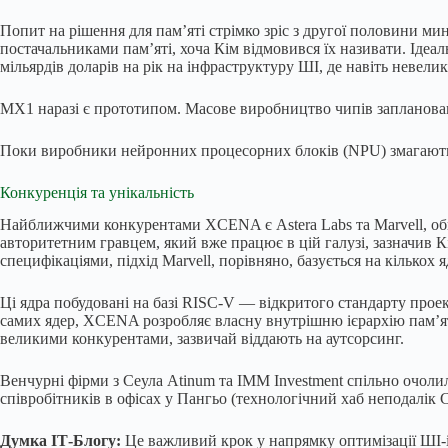
Попит на рішення для пам’яті стрімко зріс з другої половини ми
постачальниками пам’яті, хоча Кім відмовився їх називати. Ідеа
мільярдів доларів на рік на інфраструктуру ШІ, де навіть невел
MX1 наразі є прототипом. Масове виробництво чипів заплановано 
Поки виробники нейронних процесорних блоків (NPU) змагаються
Конкуренція та унікальність
Найближчими конкурентами XCENA є Astera Labs та Marvell, оби
авторитетним гравцем, який вже працює в цій галузі, зазначив Кі
специфікаціями, підхід Marvell, порівняно, базується на кількох 
Ці ядра побудовані на базі RISC-V — відкритого стандарту про
самих ядер, XCENA розробляє власну внутрішню ієрархію пам’яті
великими конкурентами, зазвичай віддають на аутсорсинг.
Венчурні фірми з Сеула Atinum та IMM Investment спільно очолили 
співробітників в офісах у Пангьо (технологічний хаб неподалік
Думка ІТ-Блогу:
Це важливий крок у напрямку оптимізації ШІ-і