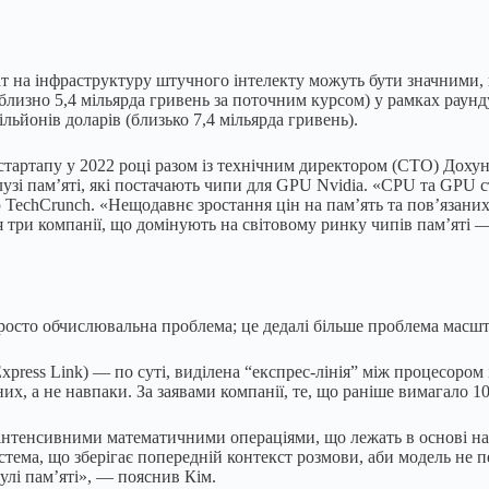
т на інфраструктуру штучного інтелекту можуть бути значними, 
зно 5,4 мільярда гривень за поточним курсом) у рамках раунду S
льйонів доларів (близько 7,4 мільярда гривень).
артапу у 2022 році разом із технічним директором (CTO) Доху
алузі пам’яті, які постачають чипи для GPU Nvidia. «CPU та GPU
TechCrunch. «Нещодавнє зростання цін на пам’ять та пов’язаних 
яця три компанії, що домінують на світовому ринку чипів пам’ят
росто обчислювальна проблема; це дедалі більше проблема масшт
s Link) — по суті, виділена “експрес-лінія” між процесором і п
х, а не навпаки. За заявами компанії, те, що раніше вимагало 1
тенсивними математичними операціями, що лежать в основі нав
ма, що зберігає попередній контекст розмови, аби модель не пе
лі пам’яті», — пояснив Кім.