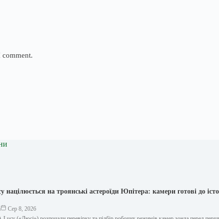
 I comment.
ни
y націлюється на троянські астероїди Юпітера: камери готові до іст
а
Сер 8, 2026
A Lucy («Люсі») розпочали перевірку та підбір робочих режимів камер зонда перед пер