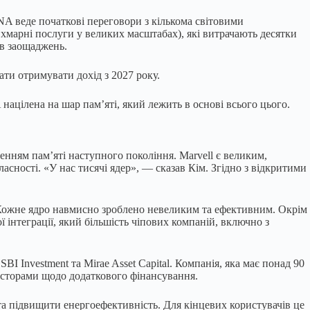
ENA веде початкові переговори з кількома світовими
 хмарні послуги у великих масштабах), які витрачають десятки
ів заощаджень.
ти отримувати дохід з 2027 року.
цілена на шар пам’яті, який лежить в основі всього цього.
нням пам’яті наступного покоління. Marvell є великим,
асності. «У нас тисячі ядер», — сказав Кім. Згідно з відкритими
. Кожне ядро навмисно зроблено невеликим та ефективним. Окрім
нтеграції, який більшість чіпових компаній, включно з
BI Investment та Mirae Asset Capital. Компанія, яка має понад 90
весторами щодо додаткового фінансування.
а підвищити енергоефективність. Для кінцевих користувачів це