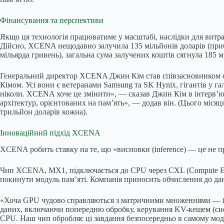
Фінансування та перспективи
Якщо ця технологія працюватиме у масштабі, наслідки для витра
Дійсно, XCENA нещодавно залучила 135 мільйонів доларів (прибли
мільярда гривень), загальна сума залучених коштів сягнула 185 мі
Генеральний директор XCENA Джин Кім став співзасновником ст
Кімом. Усі вони є ветеранами Samsung та SK Hynix, гігантів у г
ніколи. XCENA хоче це змінити», — сказав Джин Кім в інтерв’ю 
архітектур, орієнтованих на пам’ять», — додав він. (Цього міс
трильйон доларів кожна).
Інноваційний підхід XCENA
XCENA робить ставку на те, що «висновки (inference) — це не п
Чип XCENA, MX1, підключається до CPU через CXL (Compute Expres
покинути модуль пам’яті. Компанія приносить обчислення до дани
«Хоча GPU чудово справляються з матричними множеннями — ін
даних, включаючи попередню обробку, керування KV-кешем (систе
CPU. Наш чип обробляє ці завдання безпосередньо в самому моду