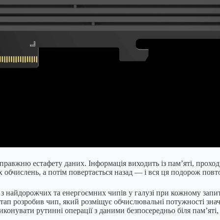
справжню естафету даних. Інформація виходить із пам’яті, прохо
 обчислень, а потім повертається назад — і вся ця подорож пов
кі з найдорожчих та енергоємних чипів у галузі при кожному за
ртап розробив чип, який розміщує обчислювальні потужності зна
 виконувати рутинні операції з даними безпосередньо біля пам’я