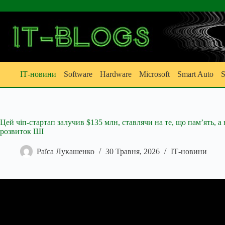
Перейти
до
вмісту
ІТ-новини
Software
Hardware
Microsoft
Smart Auto
S
Цей чіп-стартап залучив $135 млн, ставлячи на те, що пам’ять, 
розвиток ШІ
Раїса Лукашенко
30 Травня, 2026
ІТ-новини