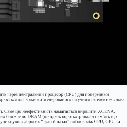
дить через центральний процесор (CPU) для попередньої
торюється для кожного згенерованого штучним інтелектом слова.
питі. Саме цю неефективність намагається вирішити XCENA,
чно ближче до DRAM (швидкої, короткотривалої пам’яті, що
ті, уникнувши дорогих “туди й назад” поїздок між CPU, GPU та