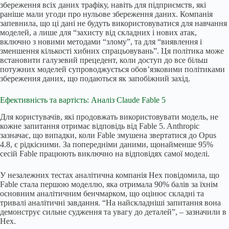
збереження всіх даних трафіку, навіть для підприємств, які
раніше мали угоди про нульове збереження даних. Компанія
запевнила, що ці дані не будуть використовуватися для навчання
моделей, а лише для “захисту від складних і нових атак,
включно з новими методами “злому”, та для “виявлення і
зменшення кількості хибних спрацьовувань”. Ця політика може
встановити галузевий прецедент, коли доступ до все більш
потужних моделей супроводжується обов’язковими політиками
збереження даних, що подаються як запобіжний захід.
Ефективність та вартість: Аналіз Claude Fable 5
Для користувачів, які продовжать використовувати модель, не
кожне запитання отримає відповідь від Fable 5. Anthropic
зазначає, що випадки, коли Fable змушена звертатися до Opus
4.8, є рідкісними. За попередніми даними, щонайменше 95%
сесій Fable працюють виключно на відповідях самої моделі.
У незалежних тестах аналітична компанія Hex повідомила, що
Fable стала першою моделлю, яка отримала 90% балів за їхнім
основним аналітичним бенчмарком, що оцінює складні та
тривалі аналітичні завдання. “На найскладніші запитання вона
демонструє сильне судження та увагу до деталей”, – зазначили в
Hex.