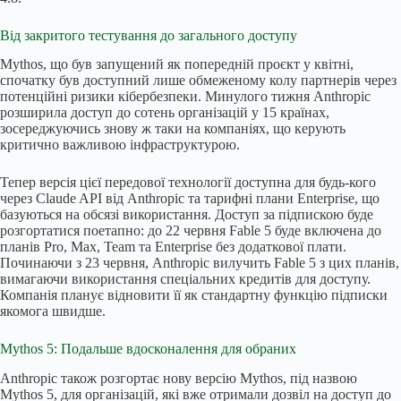
Від закритого тестування до загального доступу
Mythos, що був запущений як попередній проєкт у квітні,
спочатку був доступний лише обмеженому колу партнерів через
потенційні ризики кібербезпеки. Минулого тижня Anthropic
розширила доступ до сотень організацій у 15 країнах,
зосереджуючись знову ж таки на компаніях, що керують
критично важливою інфраструктурою.
Тепер версія цієї передової технології доступна для будь-кого
через Claude API від Anthropic та тарифні плани Enterprise, що
базуються на обсязі використання. Доступ за підпискою буде
розгортатися поетапно: до 22 червня Fable 5 буде включена до
планів Pro, Max, Team та Enterprise без додаткової плати.
Починаючи з 23 червня, Anthropic вилучить Fable 5 з цих планів,
вимагаючи використання спеціальних кредитів для доступу.
Компанія планує відновити її як стандартну функцію підписки
якомога швидше.
Mythos 5: Подальше вдосконалення для обраних
Anthropic також розгортає нову версію Mythos, під назвою
Mythos 5, для організацій, які вже отримали дозвіл на доступ до