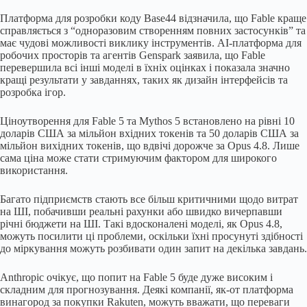
Платформа для розробки коду Base44 відзначила, що Fable краще
справляється з “одноразовим створенням повних застосунків” та
має чудові можливості виклику інструментів. AI-платформа для
робочих просторів та агентів Genspark заявила, що Fable
перевершила всі інші моделі в їхніх оцінках і показала значно
кращі результати у завданнях, таких як дизайн інтерфейсів та
розробка ігор.
Ціноутворення для Fable 5 та Mythos 5 встановлено на рівні 10
доларів США за мільйон вхідних токенів та 50 доларів США за
мільйон вихідних токенів, що вдвічі дорожче за Opus 4.8. Лише
сама ціна може стати стримуючим фактором для широкого
використання.
Багато підприємств стають все більш критичними щодо витрат
на ШІ, побачивши реальні рахунки або швидко вичерпавши
річні бюджети на ШІ. Такі вдосконалені моделі, як Opus 4.8,
можуть посилити ці проблеми, оскільки їхні просунуті здібності
до міркування можуть розбивати один запит на декілька завдань.
Anthropic очікує, що попит на Fable 5 буде дуже високим і
складним для прогнозування. Деякі компанії, як-от платформа
винагород за покупки Rakuten, можуть вважати, що переваги