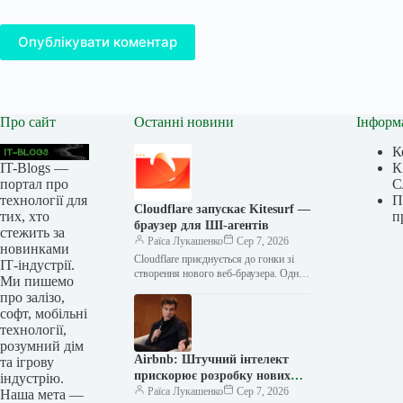
Опублікувати коментар
Про сайт
Останні новини
Інформ
К
IT-Blogs —
К
портал про
С
технології для
П
Cloudflare запускає Kitesurf —
тих, хто
п
браузер для ШІ-агентів
стежить за
Раїса Лукашенко
Сер 7, 2026
новинками
Cloudflare приєднується до гонки зі
ІТ-індустрії.
створення нового веб-браузера. Однак,
Ми пишемо
замість того, щоб пропонувати
про залізо,
споживачам альтернативу Chrome,
софт, мобільні
інтернет-провайдер запустив Kitesurf
технології,
—…
розумний дім
Airbnb: Штучний інтелект
та ігрову
прискорює розробку нових
індустрію.
функцій, тестуючи пошук
Раїса Лукашенко
Сер 7, 2026
Наша мета —