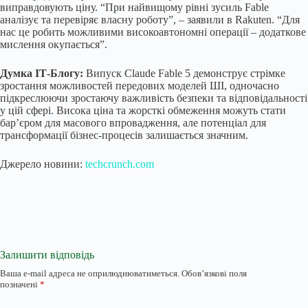
виправдовують ціну. “При найвищому рівні зусиль Fable
аналізує та перевіряє власну роботу”, – заявили в Rakuten. “Для
нас це робить можливими високоавтономні операції – додаткове
мислення окупається”.
Думка ІТ-Блогу:
Випуск Claude Fable 5 демонструє стрімке
зростання можливостей передових моделей ШІ, одночасно
підкреслюючи зростаючу важливість безпеки та відповідальності
у цій сфері. Висока ціна та жорсткі обмеження можуть стати
бар’єром для масового впровадження, але потенціал для
трансформації бізнес-процесів залишається значним.
Джерело новини:
techcrunch.com
Залишити відповідь
Ваша e-mail адреса не оприлюднюватиметься.
Обов’язкові поля
позначені
*