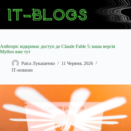
Перейти
до
вмісту
Anthropic відкриває доступ до Claude Fable 5: ваша версія
Mythos вже тут
Раїса Лукашенко
11 Червня, 2026
ІТ-новини