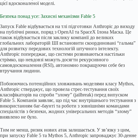
цієї вдосконаленої моделі.
Безпека понад усе: Захисні механізми Fable 5
Запуск Fable відбувається на тлі підготовки Anthropic до виходу
на публічні ринки, поряд з OpenAI та SpaceX Ілона Маска. Це
також відбувається після заклику компанії до великих
глобальних лабораторій ШІ встановити скоординовані “гальма”
для розвитку передових технологій штучного інтелекту.
Anthropic попереджає, що системи розвиваються настільки
стрімко, що невдовзі можуть досягти рекурсивного
самовдосконалення (RSI), автономно покращуючи себе без
втручання людини.
Побоюючись потенційних зловживань моделями класу Mythos,
Anthropic стверджує, що провела стрес-тестування своїх
класифікаторів на спроби “злому” (jailbreak) перед випуском
Fable 5. Компанія заявляє, що під час внутрішнього тестування з
використанням баг-баунті та роботи з зовнішніми командами
спеціалістів з безпеки, жодних універсальних методів “злому”
виявлено не було.
Тим не менш, ризик нових атак залишається. У зв’язку з цим,
при запуску Fable 5 та Mythos 5, Anthropic запроваджує 30-денне