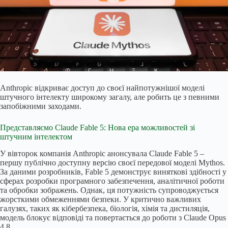
Anthropic відкриває доступ до своєї найпотужнішої моделі
штучного інтелекту широкому загалу, але робить це з певними
запобіжними заходами.
Представляємо Claude Fable 5: Нова ера можливостей зі
штучним інтелектом
У вівторок компанія Anthropic анонсувала Claude Fable 5 –
першу публічно доступну версію своєї передової моделі Mythos.
За даними розробників, Fable 5 демонструє виняткові здібності у
сферах розробки програмного забезпечення, аналітичної роботи
та обробки зображень. Однак, ця потужність супроводжується
жорсткими обмеженнями безпеки. У критично важливих
галузях, таких як кібербезпека, біологія, хімія та дистиляція,
модель блокує відповіді та повертається до роботи з Claude Opus
4.8.