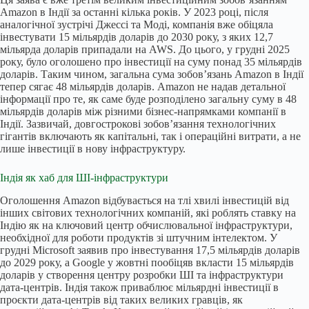
Amazon в Індії за останні кілька років. У 2023 році, після
аналогічної зустрічі Джессі та Моді, компанія вже обіцяла
інвестувати 15 мільярдів доларів до 2030 року, з яких 12,7
мільярда доларів припадали на AWS. До цього, у грудні 2025
року, було оголошено про інвестиції на суму понад 35 мільярдів
доларів. Таким чином, загальна сума зобов’язань Amazon в Індії
тепер сягає 48 мільярдів доларів. Amazon не надав детальної
інформації про те, як саме буде розподілено загальну суму в 48
мільярдів доларів між різними бізнес-напрямками компанії в
Індії. Зазвичай, довгострокові зобов’язання технологічних
гігантів включають як капітальні, так і операційні витрати, а не
лише інвестиції в нову інфраструктуру.
Індія як хаб для ШІ-інфраструктури
Оголошення Amazon відбувається на тлі хвилі інвестицій від
інших світових технологічних компаній, які роблять ставку на
Індію як на ключовий центр обчислювальної інфраструктури,
необхідної для роботи продуктів зі штучним інтелектом. У
грудні Microsoft заявив про інвестування 17,5 мільярдів доларів
до 2029 року, а Google у жовтні пообіцяв вкласти 15 мільярдів
доларів у створення центру розробки ШІ та інфраструктури
дата-центрів. Індія також приваблює мільярдні інвестиції в
проєкти дата-центрів від таких великих гравців, як