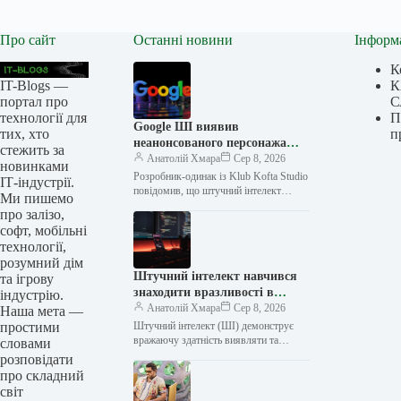
Про сайт
Останні новини
Інформ
К
IT-Blogs —
К
портал про
С
технології для
П
Google ШІ виявив
тих, хто
п
неанонсованого персонажа
стежить за
гри, якого розробник тримав
Анатолій Хмара
Сер 8, 2026
новинками
у таємниці в «Google
Розробник-одинак із Klub Kofta Studio
ІТ-індустрії.
Документах»
повідомив, що штучний інтелект
Ми пишемо
Google надав інформацію про
про залізо,
майбутнього персонажа його гри, яку
софт, мобільні
він не…
технології,
розумний дім
Штучний інтелект навчився
та ігрову
знаходити вразливості в
індустрію.
програмному забезпеченні,
Анатолій Хмара
Сер 8, 2026
Наша мета —
але для їх виправлення все
простими
Штучний інтелект (ШІ) демонструє
ще потрібні люди
вражаючу здатність виявляти та
словами
експлуатувати вразливості
розповідати
програмного забезпечення, проте його
про складний
ефективність у виправленні знайдених
світ
помилок залишається…