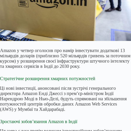
Amazon у четвер оголосив про намір інвестувати додаткові 13
мільярдів доларів (приблизно 520 мільярдів гривень за поточним
курсом) у розширення своєї інфраструктури штучного інтелекту
та хмарних сервісів в Індії до 2030 року.
Стратегічне розширення хмарних потужностей
Ці нові інвестиції, анонсовані після зустрічі генерального
директора Amazon Енді Джессі з прем’єр-міністром Індії
Нарендрою Моді в Нью-Делі, будуть спрямовані на збільшення
потужностей центрів обробки даних Amazon Web Services
(AWS) у Мумбаї та Хайдарабаді.
Зростаючі зобов’язання Amazon в Індії
Ця заява є вже третім великим інвестиційним зобов’язанням