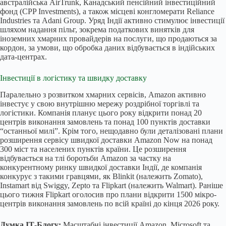
австралійська AirTrunk, Канадський пенсійний інвестиційний
фонд (CPP Investments), а також місцеві конгломерати Reliance
Industries та Adani Group. Уряд Індії активно стимулює інвестиції
шляхом надання пільг, зокрема податкових винятків для
іноземних хмарних провайдерів на послуги, що продаються за
кордон, за умови, що обробка даних відбувається в індійських
дата-центрах.
Інвестиції в логістику та швидку доставку
Паралельно з розвитком хмарних сервісів, Amazon активно
інвестує у свою внутрішню мережу роздрібної торгівлі та
логістики. Компанія планує цього року відкрити понад 20
центрів виконання замовлень та понад 100 пунктів доставки
“останньої милі”. Крім того, нещодавно були деталізовані плани
розширення сервісу швидкої доставки Amazon Now на понад
300 міст та населених пунктів країни. Це розширення
відбувається на тлі боротьби Amazon за частку на
конкурентному ринку швидкої доставки Індії, де компанія
конкурує з такими гравцями, як Blinkit (належить Zomato),
Instamart від Swiggy, Zepto та Flipkart (належить Walmart). Раніше
цього тижня Flipkart оголосив про плани відкрити 1500 мікро-
центрів виконання замовлень по всій країні до кінця 2026 року.
Думка ІТ-Блогу:
Масштабні інвестиції Amazon, Microsoft та