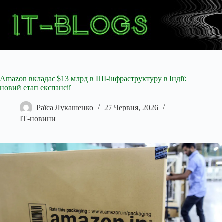
Перейти
до
вмісту
Amazon вкладає $13 млрд в ШІ-інфраструктуру в Індії:
новий етап експансії
Раїса Лукашенко
27 Червня, 2026
ІТ-новини