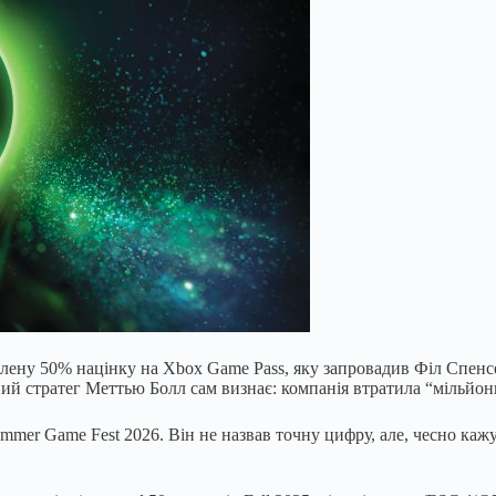
шалену 50% націнку на Xbox Game Pass, яку запровадив Філ Спенс
ний стратег Меттью Болл сам визнає: компанія втратила “мільйон
ummer Game Fest 2026. Він не назвав точну цифру, але, чесно кажу