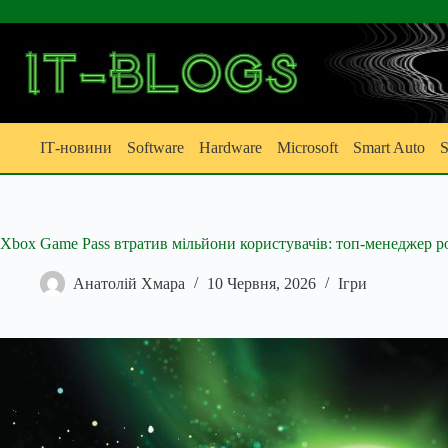
Перейти
до
вмісту
ІТ-новини
Software
Hardware
Microsoft
Smart Auto
S
Xbox Game Pass втратив мільйони користувачів: топ-менеджер р
Анатолій Хмара
10 Червня, 2026
Ігри