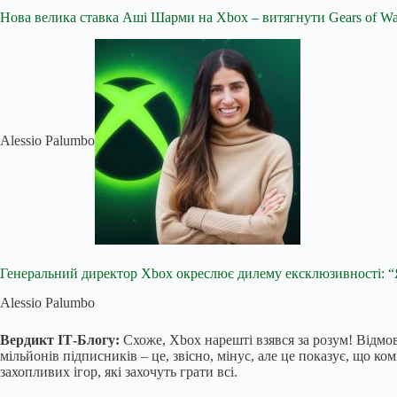
Нова велика ставка Аші Шарми на Xbox – витягнути Gears of War
Alessio Palumbo
Генеральний директор Xbox окреслює дилему ексклюзивності: “
Alessio Palumbo
Вердикт ІТ-Блогу:
Схоже, Xbox нарешті взявся за розум! Відмов
мільйонів підписників – це, звісно, мінус, але це показує, що к
захопливих ігор, які захочуть грати всі.