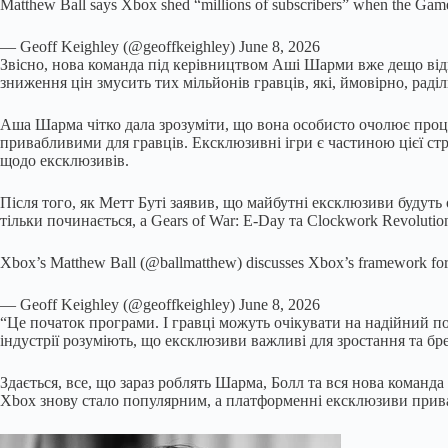
Matthew Ball says Xbox shed “millions of subscribers” when the Game
— Geoff Keighley (@geoffkeighley) June 8, 2026
Звісно, нова команда під керівництвом Аші Шарми вже дещо відкор
зниження цін змусить тих мільйонів гравців, які, ймовірно, раді
Аша Шарма чітко дала зрозуміти, що вона особисто очолює проц
привабливими для гравців. Ексклюзивні ігри є частиною цієї стр
щодо ексклюзивів.
Після того, як Метт Буті заявив, що майбутні ексклюзиви будуть
тільки починається, а Gears of War: E-Day та Clockwork Revoluti
Xbox’s Matthew Ball (@ballmatthew) discusses Xbox’s framework fo
— Geoff Keighley (@geoffkeighley) June 8, 2026
“Це початок програми. І гравці можуть очікувати на надійний поті
індустрії розуміють, що ексклюзиви важливі для зростання та бр
Здається, все, що зараз роблять Шарма, Болл та вся нова команд
Xbox знову стало популярним, а платформенні ексклюзиви прива