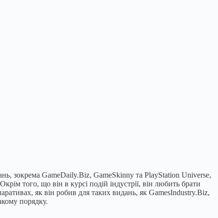
нь, зокрема GameDaily.Biz, GameSkinny та PlayStation Universe,
крім того, що він в курсі подій індустрії, він любить брати
аративах, як він робив для таких видань, як GamesIndustry.Biz,
такому порядку.