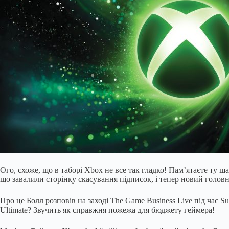
Ого, схоже, що в таборі Xbox не все так гладко! Пам’ятаєте ту 
що завалили сторінку скасування підписок, і тепер новий голов
Про це Болл розповів на заході The Game Business Live під час S
Ultimate? Звучить як справжня пожежа для бюджету геймера!