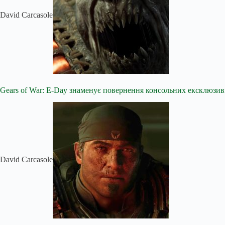
David Carcasole
Gears of War: E-Day знаменує повернення консольних ексклюзиві
David Carcasole