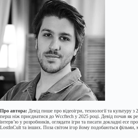
Про автора:
Девід пише про відеоігри, технології та культуру з
перш ніж приєднатися до Wccftech у 2025 році. Девід почав як ре
інтерв’ю у розробників, оглядати ігри та писати докладні есе пр
LostInCult та інших. Поза світом ігор йому подобаються фільми, м