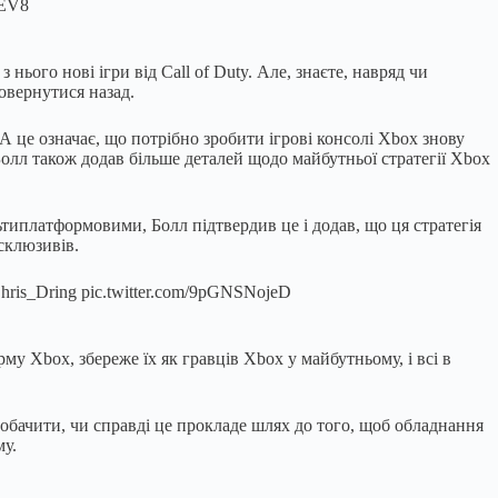
OEV8
ього нові ігри від Call of Duty. Але, знаєте, навряд чи
повернутися назад.
це означає, що потрібно зробити ігрові консолі Xbox знову
 Болл також додав більше деталей щодо майбутньої стратегії Xbox
ьтиплатформовими, Болл підтвердив це і додав, що ця стратегія
ксклюзивів.
Chris_Dring pic.twitter.com/9pGNSNojeD
му Xbox, збереже їх як гравців Xbox у майбутньому, і всі в
побачити, чи справді це прокладе шлях до того, щоб обладнання
му.