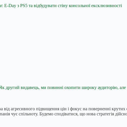
: E-Day з PS5 та відбудувати стіну консольної ексклюзивності
Як другий видавець, ми повинні охопити широку аудиторію, але
а від агресивного підвищення цін і фокус на поверненні крутих 
омпанія чує спільноту. Будемо сподіватися, що нова стратегія ді