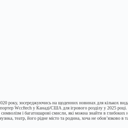
 2020 року, зосереджуючись на щоденних новинах для кількох вида
портер Wccftech у Канаді/США для ігрового розділу у 2025 році. О
о символізм і багатошарові смисли, які можна знайти в глибоких н
узика, театр, його рідне місто та родина, хоча не обов’язково в 