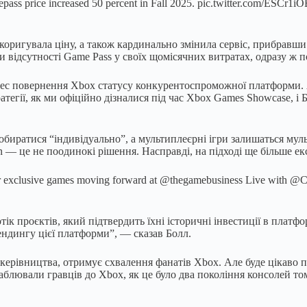
pass price increased 50 percent in Fall 2025. pic.twitter.com/ESCr1i
игувала ціну, а також кардинально змінила сервіс, прибравши з н
ли відсутності Game Pass у своїх щомісячних витратах, одразу ж 
ес повернення Xbox статусу конкурентоспроможної платформи. А 
атегії, як ми офіційно дізналися під час Xbox Games Showcase, і
 обиратися “індивідуально”, а мультиплеєрні ігри залишаться мул
on — це не поодинокі рішення. Насправді, на підході ще більше е
r exclusive games moving forward at @thegamebusiness Live with @
к проєктів, який підтвердить їхні історичні інвестиції в платфор
ендингу цієї платформи”, — сказав Болл.
а керівництва, отримує схвалення фанатів Xbox. Але буде цікаво 
блювали гравців до Xbox, як це було два покоління консолей то