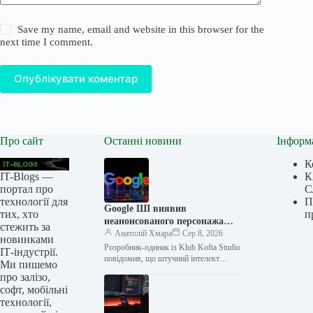
Save my name, email and website in this browser for the
next time I comment.
Опублікувати коментар
Про сайт
Останні новини
Інформ
К
IT-Blogs —
К
портал про
С
технології для
П
Google ШІ виявив
тих, хто
п
неанонсованого персонажа
стежить за
гри, якого розробник тримав
Анатолій Хмара
Сер 8, 2026
новинками
у таємниці в «Google
Розробник-одинак із Klub Kofta Studio
ІТ-індустрії.
Документах»
повідомив, що штучний інтелект
Ми пишемо
Google надав інформацію про
про залізо,
майбутнього персонажа його гри, яку
софт, мобільні
він не…
технології,