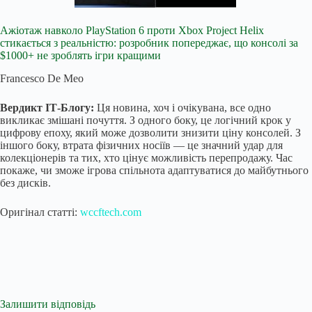
Ажіотаж навколо PlayStation 6 проти Xbox Project Helix
стикається з реальністю: розробник попереджає, що консолі за
$1000+ не зроблять ігри кращими
Francesco De Meo
Вердикт ІТ-Блогу:
Ця новина, хоч і очікувана, все одно
викликає змішані почуття. З одного боку, це логічний крок у
цифрову епоху, який може дозволити знизити ціну консолей. З
іншого боку, втрата фізичних носіїв — це значний удар для
колекціонерів та тих, хто цінує можливість перепродажу. Час
покаже, чи зможе ігрова спільнота адаптуватися до майбутнього
без дисків.
Оригінал статті:
wccftech.com
Залишити відповідь