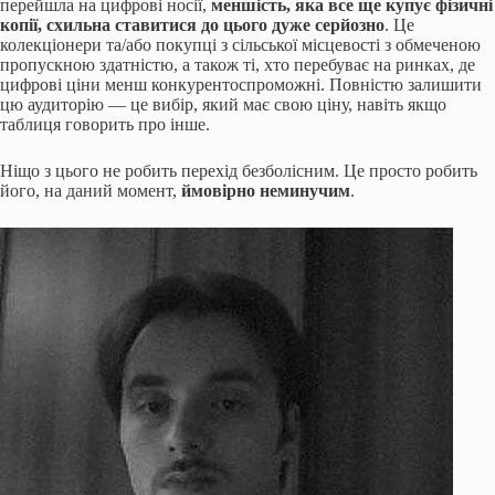
перейшла на цифрові носії,
меншість, яка все ще купує фізичні
копії, схильна ставитися до цього дуже серйозно
. Це
колекціонери та/або покупці з сільської місцевості з обмеченою
пропускною здатністю, а також ті, хто перебуває на ринках, де
цифрові ціни менш конкурентоспроможні. Повністю залишити
цю аудиторію — це вибір, який має свою ціну, навіть якщо
таблиця говорить про інше.
Ніщо з цього не робить перехід безболісним. Це просто робить
його, на даний момент,
ймовірно неминучим
.