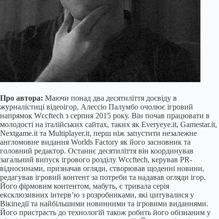
Про автора:
Маючи понад два десятиліття досвіду в
журналістиці відеоігор, Алессіо Палумбо очолює ігровий
напрямок Wccftech з серпня 2015 року. Він почав працювати в
молодості на італійських сайтах, таких як Everyeye.it, Gamestar.it,
Nextgame.it та Multiplayer.it, перш ніж запустити незалежне
англомовне видання Worlds Factory як його засновник та
головний редактор. Останнє десятиліття він координував
загальний випуск ігрового розділу Wccftech, керував PR-
відносинами, призначав огляди, створював щоденні новини,
редагував ігровий контент за потреби та надавав огляди ігор.
Його фірмовим контентом, мабуть, є тривала серія
ексклюзивних інтерв’ю з розробниками, які цитувалися у
Вікіпедії та найбільшими новинними та ігровими виданнями.
Його пристрасть до технологій також робить його обізнаним у