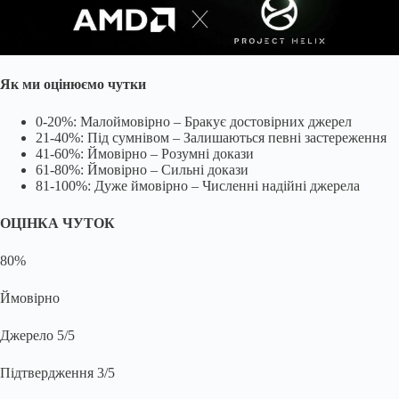
Як ми оцінюємо чутки
0-20%: Малоймовірно – Бракує достовірних джерел
21-40%: Під сумнівом – Залишаються певні застереження
41-60%: Ймовірно – Розумні докази
61-80%: Ймовірно – Сильні докази
81-100%: Дуже ймовірно – Численні надійні джерела
ОЦІНКА ЧУТОК
80%
Ймовірно
Джерело
5/5
Підтвердження
3/5