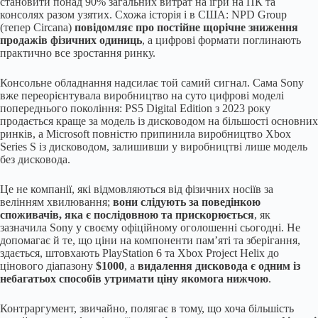
становити понад 90% загальних витрат на ігри на ПК та
консолях разом узятих. Схожа історія і в США: NPD Group
(тепер Circana)
повідомляє про постійне щорічне зниження
продажів фізичних одиниць
, а цифрові формати поглинають
практично все зростання ринку.
Консольне обладнання надсилає той самий сигнал. Сама Sony
вже переорієнтувала виробництво на суто цифрові моделі
попереднього покоління: PS5 Digital Edition з 2023 року
продається краще за модель із дисководом на більшості основних
ринків, а Microsoft повністю припинила виробництво Xbox
Series S із дисководом, залишивши у виробництві лише модель
без дисковода.
Це не компанії, які відмовляються від фізичних носіїв за
велінням хвилювання;
вони слідують за поведінкою
споживачів, яка є послідовною та прискорюється
, як
зазначила Sony у своєму офіційному оголошенні сьогодні. Не
допомагає й те, що ціни на компоненти пам’яті та зберігання,
здається, штовхають PlayStation 6 та Xbox Project Helix до
цінового діапазону
$1000
, а
видалення дисковода є одним із
небагатьох способів утримати ціну якомога нижчою
.
Контраргумент, звичайно, полягає в тому, що хоча більшість