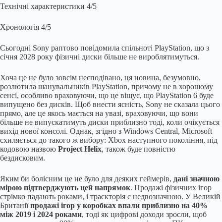
Технічні характеристики
4/5
Хронологія
4/5
Сьогодні Sony раптово повідомила спільноті PlayStation, що з
січня 2028 року фізичні диски більше не вироблятимуться.
Хоча це не було зовсім несподівано, ця новина, безумовно,
розлютила шанувальників PlayStation, причому не в хорошому
сенсі, особливо враховуючи, що це віщує, що PlayStation 6 буде
випущено без дисків. Щоб внести ясність, Sony не сказала цього
прямо, але це якось мається на увазі, враховуючи, що вони
більше не випускатимуть диски приблизно тоді, коли очікується
вихід нової консолі. Однак, згідно з Windows Central, Microsoft
схиляється до такого ж вибору: Xbox наступного покоління, під
кодовою назвою
Project Helix
, також буде повністю
бездисковим.
Яким би болісним це не було для деяких геймерів,
дані значною
мірою підтверджують цей напрямок
. Продажі фізичних ігор
стрімко падають роками, і траєкторія є недвозначною. У Великій
Британії
продажі ігор у коробках впали приблизно на 40%
між 2019 і 2024 роками
, тоді як цифрові доходи зросли, щоб