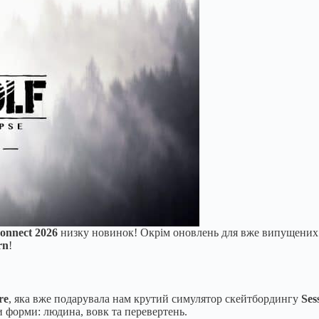
onnect 2026
низку новинок! Окрім оновлень для вже випущених і
rn
!
re
, яка вже подарувала нам крутий симулятор скейтбордингу
Ses
ри форми: людина, вовк та перевертень.