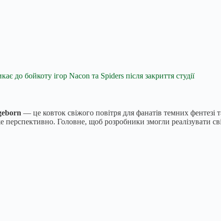
є до бойкоту ігор Nacon та Spiders після закриття студії
geborn
— це ковток свіжого повітря для фанатів темних фентезі 
е перспективно. Головне, щоб розробники змогли реалізувати сві