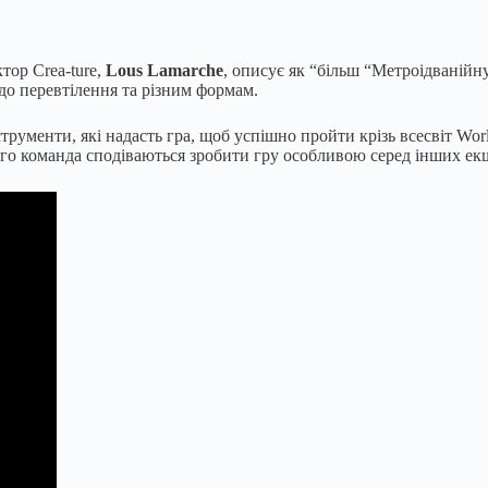
тор Crea-ture,
Lous Lamarche
, описує як “більш “Метроідванійн
 до перевтілення та різним формам.
трументи, які надасть гра, щоб успішно пройти крізь всесвіт Wor
його команда сподіваються зробити гру особливою серед інших ек