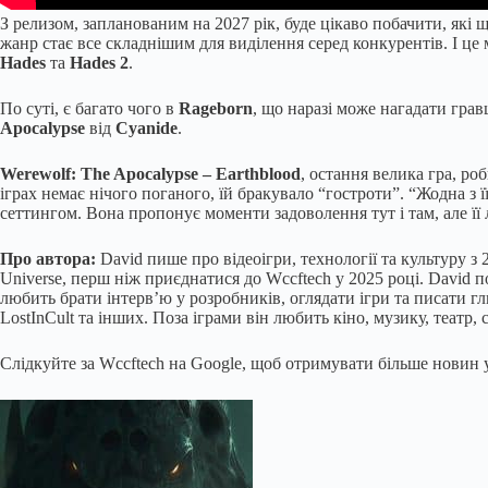
З релизом, запланованим на 2027 рік, буде цікаво побачити, які
жанр стає все складнішим для виділення серед конкурентів. І це
Hades
та
Hades 2
.
По суті, є багато чого в
Rageborn
, що наразі може нагадати грав
Apocalypse
від
Cyanide
.
Werewolf: The Apocalypse – Earthblood
, остання велика гра, ро
іграх немає нічого поганого, їй бракувало “гостроти”. “Жодна з 
сеттингом. Вона пропонує моменти задоволення тут і там, але її 
Про автора:
David пише про відеоігри, технології та культуру 
Universe, перш ніж приєднатися до Wccftech у 2025 році. David п
любить брати інтерв’ю у розробників, оглядати ігри та писати гл
LostInCult та інших. Поза іграми він любить кіно, музику, театр, 
Слідкуйте за Wccftech на Google, щоб отримувати більше новин у