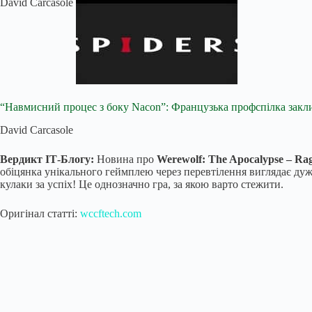
David Carcasole
“Навмисний процес з боку Nacon”: Французька профспілка заклика
David Carcasole
Вердикт ІТ-Блогу:
Новина про
Werewolf: The Apocalypse – Ra
обіцянка унікального геймплею через перевтілення виглядає дуж
кулаки за успіх! Це однозначно гра, за якою варто стежити.
Оригінал статті:
wccftech.com