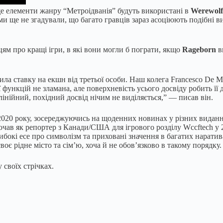
 ще елементи жанру “Метроідванія” будуть використані в
Werewolf
 ми ще не згадували, що багато гравців зараз асоціюють подібні 
цям про кращі ігри, в які вони могли б пограти, якщо
Rageborn
в
била ставку на екшн від третьої особи. Наш колега Francesco De M
її функцій не зламана, але поверхневість усього досвіду робить ї
лінійний, похідний досвід нічим не виділяється,” — писав він.
з 2020 року, зосереджуючись на щоденних новинах у різних видан
очав як репортер з Канади/США для ігрового розділу Wccftech у 20
ибокі есе про символізм та приховані значення в багатих наратива
своє рідне місто та сім’ю, хоча й не обов’язково в такому порядку.
 своїх стрічках.