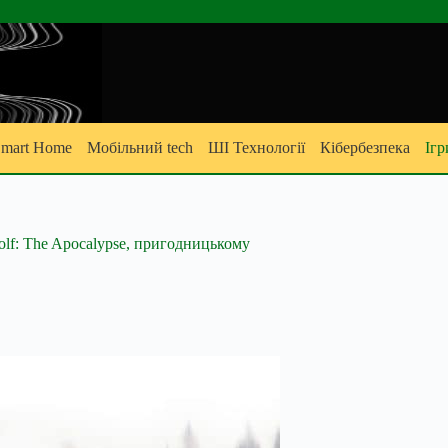
mart Home
Мобільний tech
ШІ Технології
Кібербезпека
Ігр
wolf: The Apocalypse, пригодницькому