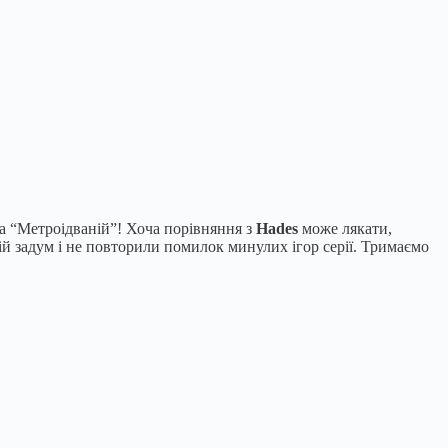
та “Метроідваній”! Хоча порівняння з
Hades
може лякати,
й задум і не повторили помилок минулих ігор серії. Тримаємо