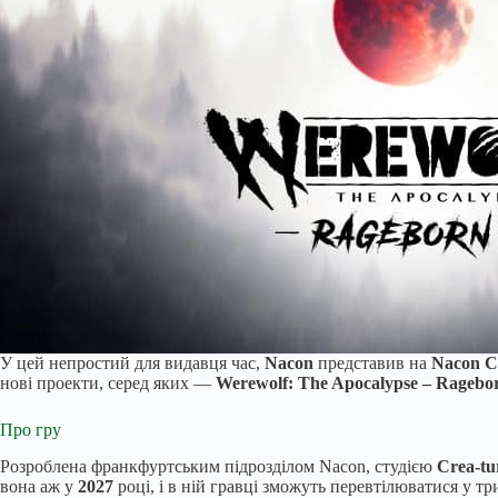
У цей непростий для видавця час,
Nacon
представив на
Nacon C
нові проекти, серед яких —
Werewolf: The Apocalypse – Ragebo
Про гру
Розроблена франкфуртським підрозділом Nacon, студією
Crea-tu
вона аж у
2027
році, і в ній гравці зможуть перевтілюватися у т