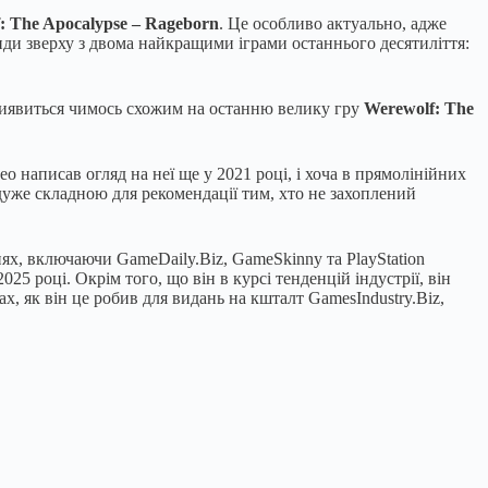
: The Apocalypse – Rageborn
. Це особливо актуально, адже
види зверху з двома найкращими іграми останнього десятиліття:
иявиться чимось схожим на останню велику гру
Werewolf: The
eo написав огляд на неї ще у 2021 році, і хоча в прямолінійних
ї дуже складною для рекомендації тим, хто не захоплений
нях, включаючи GameDaily.Biz, GameSkinny та PlayStation
25 році. Окрім того, що він в курсі тенденцій індустрії, він
х, як він це робив для видань на кшталт GamesIndustry.Biz,