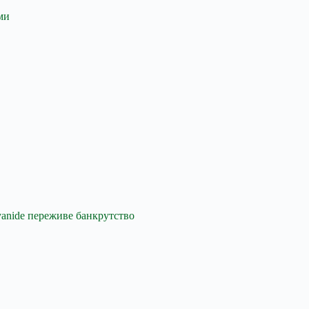
ми
Cyanide переживе банкрутство