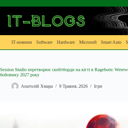
Перейти
до
вмісту
ІТ-новини
Software
Hardware
Microsoft
Smart Auto
S
Session Studio перетворює скейтборди на кігті в Rageborn: Were
бойовику 2027 року
Анатолій Хмара
9 Травня, 2026
Ігри