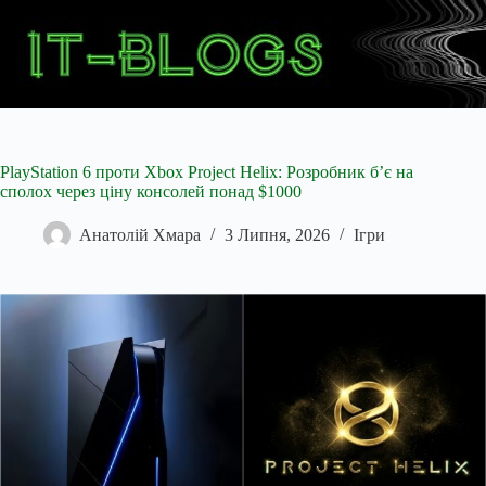
Перейти
до
вмісту
PlayStation 6 проти Xbox Project Helix: Розробник б’є на
сполох через ціну консолей понад $1000
Анатолій Хмара
3 Липня, 2026
Ігри