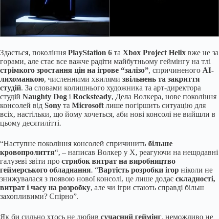
Здається, покоління
PlayStation 6
та
Xbox Project Helix
вже не за
горами, але стає все важче радіти майбутньому геймінгу на тлі
стрімкого зростання цін на ігрове “залізо”
, спричиненого
AI-
лихоманкою
, численними хвилями
звільнень та закриття
студій
. За словами колишнього художника та арт-директора
студій
Naughty Dog
і
Rocksteady
, Дела Волкера, нове покоління
консолей від
Sony
та
Microsoft
лише погіршить ситуацію для
всіх, настільки, що йому хочеться, аби нові консолі не вийшли в
цьому десятилітті.
“Наступне покоління консолей спричинить
більше
кровопролиття
“, – написав Волкер у X, реагуючи на нещодавні
галузеві звіти про
стрибок витрат на виробництво
геймерського обладнання
. “
Вартість розробки ігор
ніколи не
знижувалася з появою нової консолі, це лише додає
складності,
витрат і часу на розробку
, але чи ігри стають справді більш
захопливими? Спірно”.
Як би сильно хтось не любив
сучасний геймінг
, неможливо не