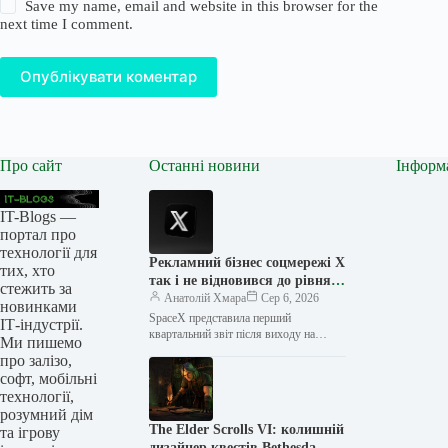
Save my name, email and website in this browser for the
next time I comment.
Опублікувати коментар
Про сайт
Останні новини
Інформ
IT-Blogs —
портал про
технології для
Рекламний бізнес соцмережі X
тих, хто
так і не відновився до рівня
стежить за
Twitter
Анатолій Хмара
Сер 6, 2026
новинками
SpaceX представила перший
ІТ-індустрії.
квартальний звіт після виходу на
Ми пишемо
біржу, і це пролило світло на стан
про залізо,
рекламного бізнесу компанії — він…
софт, мобільні
технології,
розумний дім
The Elder Scrolls VI: колишній
та ігрову
дизайнер квестів Bethesda