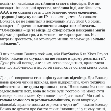
помітити, наскільки
застійними стають відеоігри
. Все ще
виходять інноваційні проєкти,
особливо інді
, але більшість
AAA-ігор
схильні грати дуже безпечно через
економічні
труднощі запуску нових IP
з новими ідеями. За словами
Волкера, це не зміниться з поколінням PlayStation 6 з однієї
конкретної причини:
зменшення апаратних обмежень
.
“
Обмеження – це те місце, де створюється найкраща магія
під час розробки гри, а їх менше – це марнотратство. Коли
витрати зростають, ви отримуєте менше переможців і
більше
звільнень
“.
З цих причин Волкер побажав, аби PlayStation 6 та Xbox Project
Helix “
ніколи не ступали на цю землю в цьому десятилітті
“.
Дуже різкий погляд, але з ним легко погодитися, враховуючи
все, що відбувалося в індустрії відеоігор за останні кілька років.
Далі, обговорюючи
стагнацію сучасних відеоігор
, Дел Волкер
навів доволі чіткий приклад, щоб підкреслити, чому
технічні
обмеження – не єдина причина
цього. “Якщо ваша їжа повинна
задовольнити всіх, вона не може бути гострою, не може бути
солодкою, вона може бути лише “не образливою”. Ми навіть
головоломки без персонажа-помічника
, який викрикує
відповіді, зараз не можемо отримати через це”, – сказав Волкер.
Важко не думати про багато таких “злочинців” у цьому плані,