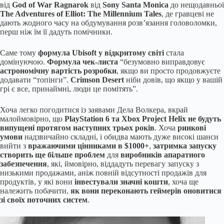
від
God of War Ragnarok
від
Sony Santa Monica
до нещодавньої
The Adventures of Elliot: The Millennium Tales
, де гравцеві не
дають жодного часу на обдумування розв’язання головоломки,
перш ніж їм її дадуть помічники.
Саме тому
формула Ubisoft у відкритому світі
стала
домінуючою.
Формула чек-листа
“безумовно виправдовує
астрономічну вартість розробки
, якщо ви просто продовжуєте
додавати “топінги”.
Crimson Desert
ніби довів, що якщо у вашій
грі є все, принаймні, люди це помітять”.
Хоча легко погодитися із заявами Дела Волкера, вкрай
малоймовірно, що
PlayStation 6 та Xbox Project Helix не будуть
випущені протягом наступних трьох років
. Хоча
ринкові
умови
надзвичайно складні, і обидва мають дуже високі шанси
вийти з
вражаючими цінниками в $1000+
,
затримка запуску
створить ще більше проблем
для
виробників апаратного
забезпечення
, які, ймовірно, віддадуть перевагу запуску з
низькими продажами, аніж повній відсутності продажів для
продуктів, у які вони
інвестували значні кошти
, хоча ще
належить побачити,
як вони переконають геймерів оновитися
зі своїх поточних систем
.