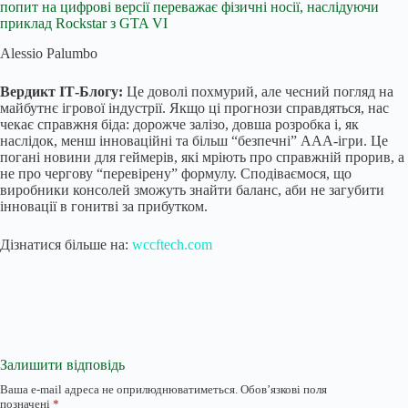
попит на цифрові версії переважає фізичні носії, наслідуючи
приклад Rockstar з GTA VI
Alessio Palumbo
Вердикт ІТ-Блогу:
Це доволі похмурий, але чесний погляд на
майбутнє ігрової індустрії. Якщо ці прогнози справдяться, нас
чекає справжня біда: дорожче залізо, довша розробка і, як
наслідок, менш інноваційні та більш “безпечні” AAA-ігри. Це
погані новини для геймерів, які мріють про справжній прорив, а
не про чергову “перевірену” формулу. Сподіваємося, що
виробники консолей зможуть знайти баланс, аби не загубити
інновації в гонитві за прибутком.
Дізнатися більше на:
wccftech.com
Залишити відповідь
Ваша e-mail адреса не оприлюднюватиметься.
Обов’язкові поля
позначені
*