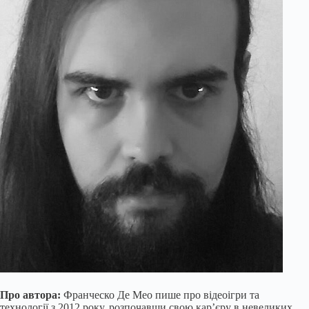
Про автора:
Франческо Де Мео пише про відеоігри та
технології з 2012 року, розпочавши свою кар’єру в невеликих