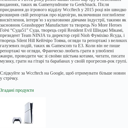
виданнях, таких як Gamersyndrome та GeekSnack. Після
приєднання до ігрового відділу Wccftech у 2015 році він швидко
розширив свій репортаж про відеоігри, включивши поглиблене
висвітлення, інтерв’ю з культовими діячами індустрії, такими як
засновник Grasshopper Manufacture та творець No More Heroes
Гоїчі “Суда51” Суда, творець серії Resident Evil Шінджі Мікамі,
президент Team NINJA та директор серії Nioh Фуміхіко Ясуда, і
творець Silent Hill Кейічіро Тояма, огляди та репортажі з великих
галузевих подій, таких як Gamescom та E3. Коли він не пише
репортажі чи огляди, Франческо любить грати в улюблені
жанри, проводити час зі своїми шістьма котами, читати, писати
музику, грати на гітарі та барабанах у своїй прогресив-рок групі.
Слідкуйте за Wccftech на Google, щоб отримувати більше новин
у стрічку.
Згадані продукти