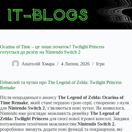
Перейти
до
вмісту
Ocarina of Time – це лише початок? Twilight Princess
готується до релізу на Nintendo Switch 2
Анатолій Хмара
4 Липня, 2026
Ігри
Геймплей та чутки про The Legend of Zelda: Twilight Princess
Remake
Після нещодавнього анонсу
The Legend of Zelda: Ocarina of
Time Remake
, який стане першою грою серії, створеною з нуля
для
Nintendo Switch 2
, з’являються нові чутки. Як виявилося,
Nintendo вже розглядає можливість ремейку
The Legend of
Zelda: Twilight Princess
для своєї нової ігрової консолі. Завдяки
потужнішим технічним можливостям
Nintendo Switch 2
,
розробники зможуть додати нові функції та покращення, які