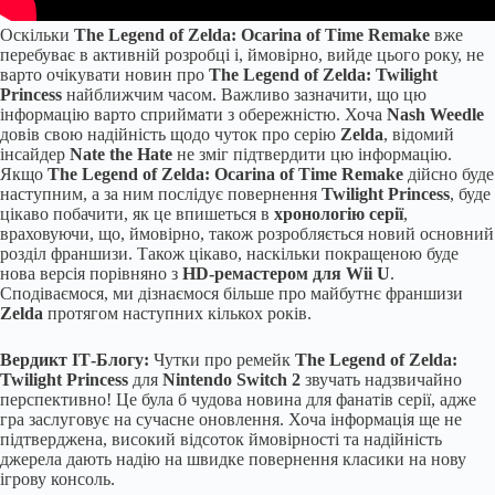
Оскільки
The Legend of Zelda: Ocarina of Time Remake
вже
перебуває в активній розробці і, ймовірно, вийде цього року, не
варто очікувати новин про
The Legend of Zelda: Twilight
Princess
найближчим часом. Важливо зазначити, що цю
інформацію варто сприймати з обережністю. Хоча
Nash Weedle
довів свою надійність щодо чуток про серію
Zelda
, відомий
інсайдер
Nate the Hate
не зміг підтвердити цю інформацію.
Якщо
The Legend of Zelda: Ocarina of Time Remake
дійсно буде
наступним, а за ним послідує повернення
Twilight Princess
, буде
цікаво побачити, як це впишеться в
хронологію серії
,
враховуючи, що, ймовірно, також розробляється новий основний
розділ франшизи. Також цікаво, наскільки покращеною буде
нова версія порівняно з
HD-ремастером для Wii U
.
Сподіваємося, ми дізнаємося більше про майбутнє франшизи
Zelda
протягом наступних кількох років.
Вердикт ІТ-Блогу:
Чутки про ремейк
The Legend of Zelda:
Twilight Princess
для
Nintendo Switch 2
звучать надзвичайно
перспективно! Це була б чудова новина для фанатів серії, адже
гра заслуговує на сучасне оновлення. Хоча інформація ще не
підтверджена, високий відсоток ймовірності та надійність
джерела дають надію на швидке повернення класики на нову
ігрову консоль.