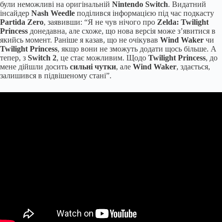
були неможливі на оригінальній
Nintendo Switch
. Видатний
інсайдер
Nash Weedle
поділився інформацією під час подкасту
Partida Zero
, заявивши: “Я не чув нічого про
Zelda: Twilight
Princess
донедавна, але схоже, що нова версія може з’явитися в
якийсь момент. Раніше я казав, що не очікував
Wind Waker
чи
Twilight Princess
, якщо вони не зможуть додати щось більше. А
тепер, з
Switch 2
, це стає можливим. Щодо
Twilight Princess
, до
мене дійшли досить
сильні чутки
, але
Wind Waker
, здається,
залишився в підвішеному стані”.