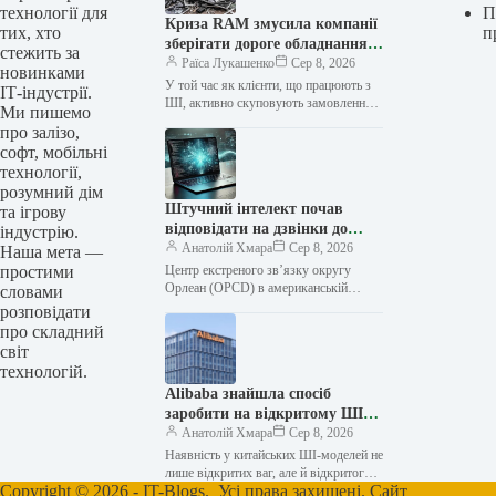
технології для
П
Криза RAM змусила компанії
тих, хто
п
зберігати дороге обладнання,
стежить за
але екс-співробітник розкрив,
Раїса Лукашенко
Сер 8, 2026
новинками
що одна фірма знищує
У той час як клієнти, що працюють з
ІТ-індустрії.
MacBook з конфігураціями на
ШІ, активно скуповують замовлення
Ми пишемо
на DRAM для подолання поточної
48 ГБ пам’яті
про залізо,
кризи, користувачі та…
софт, мобільні
технології,
розумний дім
Штучний інтелект почав
та ігрову
відповідати на дзвінки до
індустрію.
служби порятунку 911 в
Анатолій Хмара
Сер 8, 2026
Наша мета —
одному з міст США
простими
Центр екстреного зв’язку округу
Орлеан (OPCD) в американській
словами
Луїзіані змінює підхід до обробки
розповідати
диспетчерських викликів до служби
про складний
порятунку 911 за…
світ
технологій.
Alibaba знайшла спосіб
заробити на відкритому ШІ:
великі клієнти ділитимуться
Анатолій Хмара
Сер 8, 2026
виручкою
Наявність у китайських ШІ-моделей не
лише відкритих ваг, але й відкритого
Copyright © 2026 - IT-Blogs. Усі права захищені. Сайт
вихідного коду зовсім не означає, що