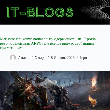
Перейти
до
вмісту
Майязакі приховує маніакальну одержимість: як 17 років
революціонізував ARPG, але все ще вважає свої знання
гри мізерними
Анатолій Хмара
8 Липня, 2026
Ігри