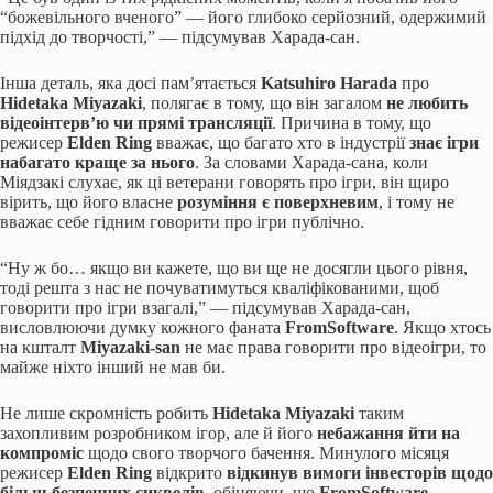
“божевільного вченого” — його глибоко серйозний, одержимий
підхід до творчості,” — підсумував Харада-сан.
Інша деталь, яка досі пам’ятається
Katsuhiro Harada
про
Hidetaka Miyazaki
, полягає в тому, що він загалом
не любить
відеоінтерв’ю чи прямі трансляції
. Причина в тому, що
режисер
Elden Ring
вважає, що багато хто в індустрії
знає ігри
набагато краще за нього
. За словами Харада-сана, коли
Міядзакі слухає, як ці ветерани говорять про ігри, він щиро
вірить, що його власне
розуміння є поверхневим
, і тому не
вважає себе гідним говорити про ігри публічно.
“Ну ж бо… якщо ви кажете, що ви ще не досягли цього рівня,
тоді решта з нас не почуватимуться кваліфікованими, щоб
говорити про ігри взагалі,” — підсумував Харада-сан,
висловлюючи думку кожного фаната
FromSoftware
. Якщо хтось
на кшталт
Miyazaki-san
не має права говорити про відеоігри, то
майже ніхто інший не мав би.
Не лише скромність робить
Hidetaka Miyazaki
таким
захопливим розробником ігор, але й його
небажання йти на
компроміс
щодо свого творчого бачення. Минулого місяця
режисер
Elden Ring
відкрито
відкинув вимоги інвесторів щодо
більш безпечних сиквелів
, обіцяючи, що
FromSoftware