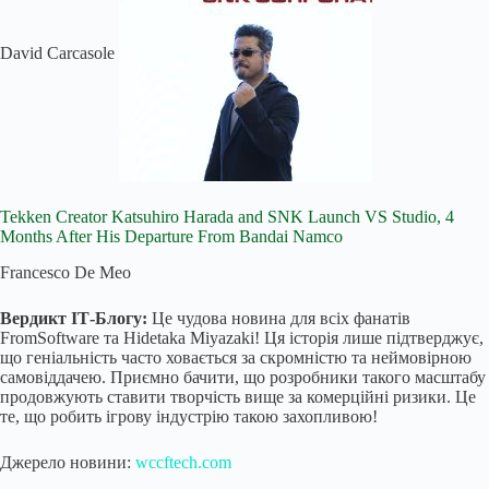
David Carcasole
Tekken Creator Katsuhiro Harada and SNK Launch VS Studio, 4
Months After His Departure From Bandai Namco
Francesco De Meo
Вердикт ІТ-Блогу:
Це чудова новина для всіх фанатів
FromSoftware та Hidetaka Miyazaki! Ця історія лише підтверджує,
що геніальність часто ховається за скромністю та неймовірною
самовіддачею. Приємно бачити, що розробники такого масштабу
продовжують ставити творчість вище за комерційні ризики. Це
те, що робить ігрову індустрію такою захопливою!
Джерело новини:
wccftech.com