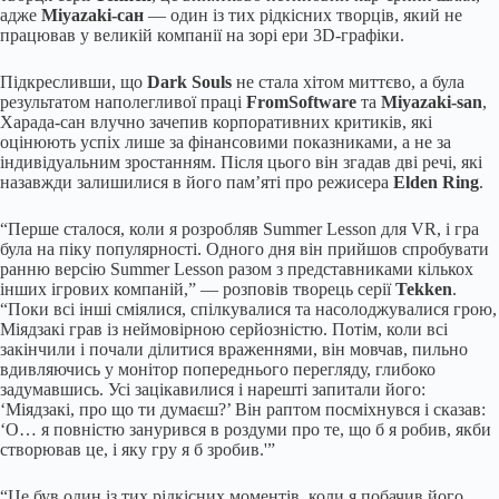
адже
Miyazaki-сан
— один із тих рідкісних творців, який не
працював у великій компанії на зорі ери 3D-графіки.
Підкресливши, що
Dark Souls
не стала хітом миттєво, а була
результатом наполегливої праці
FromSoftware
та
Miyazaki-san
,
Харада-сан влучно зачепив корпоративних критиків, які
оцінюють успіх лише за фінансовими показниками, а не за
індивідуальним зростанням. Після цього він згадав дві речі, які
назавжди залишилися в його пам’яті про режисера
Elden Ring
.
“Перше сталося, коли я розробляв Summer Lesson для VR, і гра
була на піку популярності. Одного дня він прийшов спробувати
ранню версію Summer Lesson разом з представниками кількох
інших ігрових компаній,” — розповів творець серії
Tekken
.
“Поки всі інші сміялися, спілкувалися та насолоджувалися грою,
Міядзакі грав із неймовірною серйозністю. Потім, коли всі
закінчили і почали ділитися враженнями, він мовчав, пильно
вдивляючись у монітор попереднього перегляду, глибоко
задумавшись. Усі зацікавилися і нарешті запитали його:
‘Міядзакі, про що ти думаєш?’ Він раптом посміхнувся і сказав:
‘О… я повністю занурився в роздуми про те, що б я робив, якби
створював це, і яку гру я б зробив.'”
“Це був один із тих рідкісних моментів, коли я побачив його