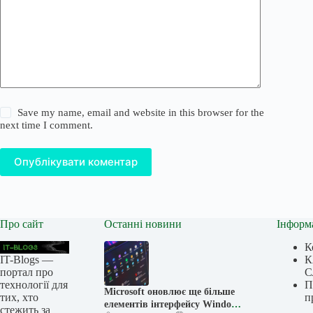
Save my name, email and website in this browser for the
next time I comment.
Опублікувати коментар
Про сайт
Останні новини
Інформ
К
IT-Blogs —
К
портал про
С
технології для
П
Microsoft оновлює ще більше
тих, хто
п
елементів інтерфейсу Windows
стежить за