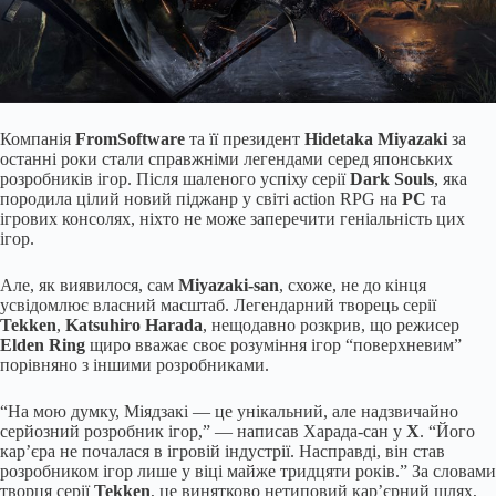
Компанія
FromSoftware
та її президент
Hidetaka Miyazaki
за
останні роки стали справжніми легендами серед японських
розробників ігор. Після шаленого успіху серії
Dark Souls
, яка
породила цілий новий піджанр у світі action RPG на
PC
та
ігрових консолях, ніхто не може заперечити геніальність цих
ігор.
Але, як виявилося, сам
Miyazaki-san
, схоже, не до кінця
усвідомлює власний масштаб. Легендарний творець серії
Tekken
,
Katsuhiro Harada
, нещодавно розкрив, що режисер
Elden Ring
щиро вважає своє розуміння ігор “поверхневим”
порівняно з іншими розробниками.
“На мою думку, Міядзакі — це унікальний, але надзвичайно
серйозний розробник ігор,” — написав Харада-сан у
X
. “Його
кар’єра не почалася в ігровій індустрії. Насправді, він став
розробником ігор лише у віці майже тридцяти років.” За словами
творця серії
Tekken
, це винятково нетиповий кар’єрний шлях,