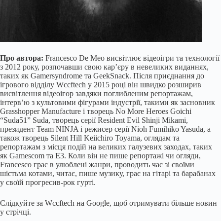
Про автора:
Francesco De Meo висвітлює відеоігри та технології
з 2012 року, розпочавши свою кар’єру в невеликих виданнях,
таких як Gamersyndrome та GeekSnack. Після приєднання до
ігрового відділу Wccftech у 2015 році він швидко розширив
висвітлення відеоігор завдяки поглибленим репортажам,
інтерв’ю з культовими фігурами індустрії, такими як засновник
Grasshopper Manufacture і творець No More Heroes Goichi
“Suda51” Suda, творець серії Resident Evil Shinji Mikami,
президент Team NINJA і режисер серії Nioh Fumihiko Yasuda, а
також творець Silent Hill Keiichiro Toyama, оглядам та
репортажам з місця подій на великих галузевих заходах, таких
як Gamescom та E3. Коли він не пише репортажі чи огляди,
Francesco грає в улюблені жанри, проводить час зі своїми
шістьма котами, читає, пише музику, грає на гітарі та барабанах
у своїй прогресив-рок гурті.
Слідкуйте за Wccftech на Google, щоб отримувати більше новин
у стрічці.