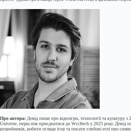
Про автора:
Девід пише про відеоігри, технології та культуру з
Universe, перш ніж приєднатися до Wccftech у 2025 році. Девід п
розробників, робити огляди ігор та писати глибокі есеї про симво