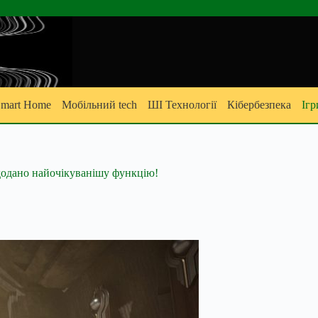
mart Home
Мобільний tech
ШІ Технології
Кібербезпека
Ігр
 додано найочікуванішу функцію!