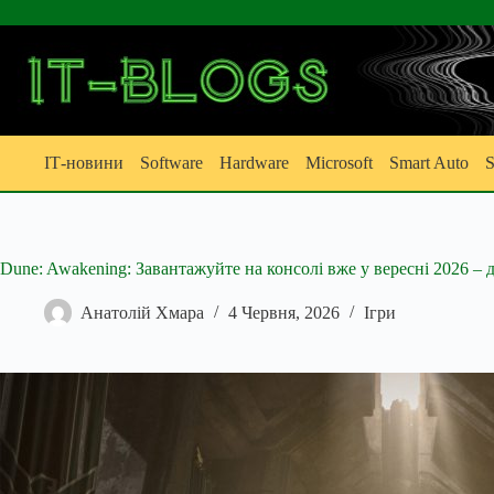
Перейти
до
вмісту
ІТ-новини
Software
Hardware
Microsoft
Smart Auto
S
Dune: Awakening: Завантажуйте на консолі вже у вересні 2026 –
Анатолій Хмара
4 Червня, 2026
Ігри