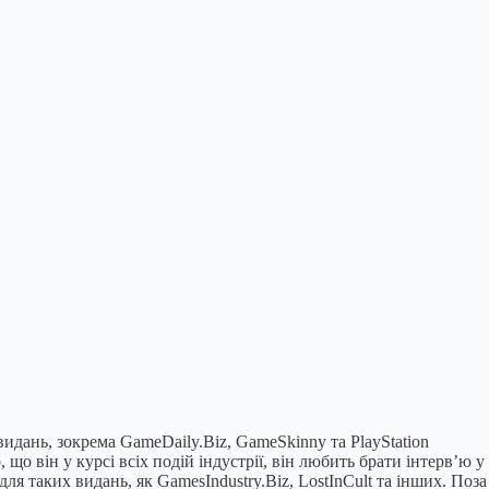
идань, зокрема GameDaily.Biz, GameSkinny та PlayStation
що він у курсі всіх подій індустрії, він любить брати інтерв’ю у
для таких видань, як GamesIndustry.Biz, LostInCult та інших. Поза