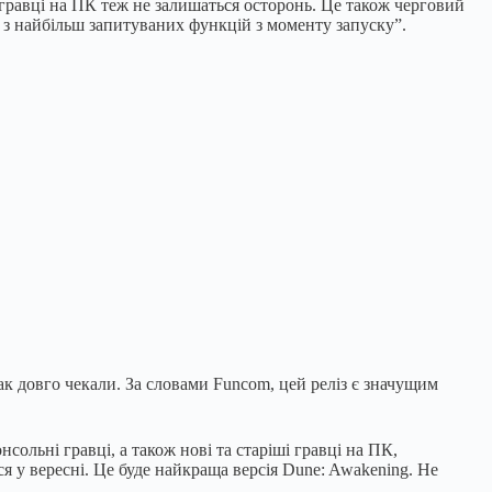
 гравці на ПК теж не залишаться осторонь. Це також черговий
ю з найбільш запитуваних функцій з моменту запуску”.
к довго чекали. За словами Funcom, цей реліз є значущим
сольні гравці, а також нові та старіші гравці на ПК,
ся у вересні. Це буде найкраща версія Dune: Awakening. Не