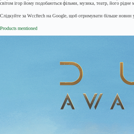
світом ігор йому подобаються фільми, музика, театр, його рідне м
Слідкуйте за Wccftech на Google, щоб отримувати більше новин у
Products mentioned