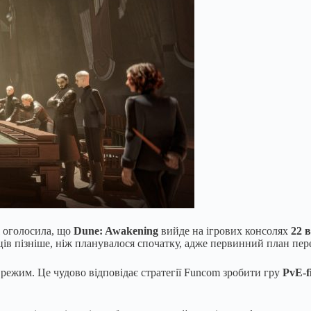
оголосила, що
Dune: Awakening
вийде на ігрових консолях
22 
сяців пізніше, ніж планувалося спочатку, адже первинний план пер
режим. Це чудово відповідає стратегії Funcom зробити гру
PvE-fi