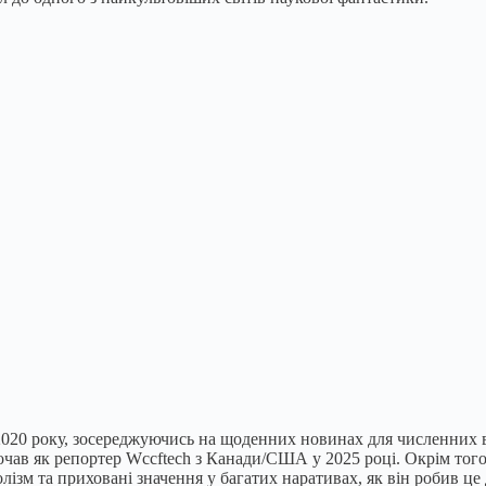
 2020 року, зосереджуючись на щоденних новинах для численних в
очав як репортер Wccftech з Канади/США у 2025 році. Окрім того, 
лізм та приховані значення у багатих наративах, як він робив це 