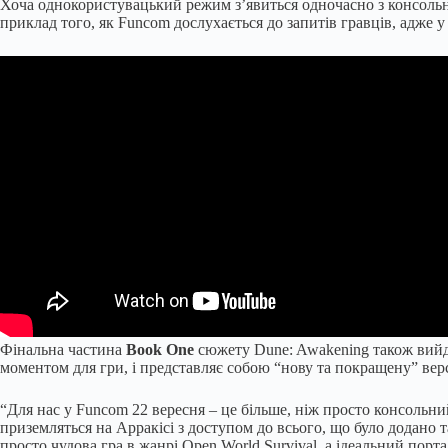
Хоча однокористувацький режим з’явиться одночасно з консольни
приклад того, як Funcom дослухається до запитів гравців, адже 
Фінальна частина
Book One
сюжету Dune: Awakening також вийде
моментом для гри, і представляє собою “нову та покращену” вер
“Для нас у Funcom 22 вересня – це більше, ніж просто консольний 
приземляться на Арракісі з доступом до всього, що було додано 
просто чудова гра в жанрі Open World Survival, а ідеальний порт