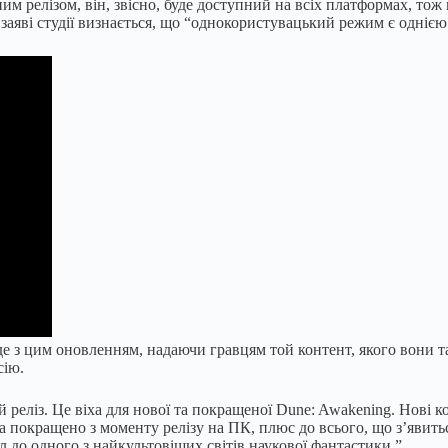
м релізом, він, звісно, буде доступний на всіх платформах, тож
у заяві студії визнається, що “однокористувацький режим є одніє
 з цим оновленням, надаючи гравцям той контент, якого вони та
сію.
реліз. Це віха для нової та покращеної Dune: Awakening. Нові кон
та покращено з моменту релізу на ПК, плюс до всього, що з’явить
ал до одного з найкультовіших світів наукової фантастики.”