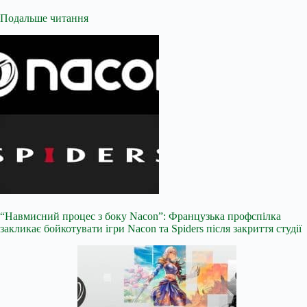
Подальше читання
“Навмисний процес з боку Nacon”: Французька профспілка
закликає бойкотувати ігри Nacon та Spiders після закриття студії