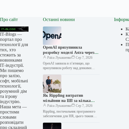
Про сайт
Останні новини
Інформ
К
IT-Blogs —
К
портал про
С
технології для
П
OpenAI призупинила
тих, хто
п
розробку моделі Astra через
стежить за
занепокоєння щодо безпеки
Раїса Лукашенко
Сер 7, 2026
новинками
OpenAI заявила в п’ятницю, що
ІТ-індустрії.
призупинила роботу над деякими
Ми пишемо
аспектами своєї майбутньої моделі
про залізо,
Astra після внутрішньої перевірки, яка
софт, мобільні
виявила значні…
технології,
розумний дім
Як Rippling витратив
та ігрову
мільйони на ШІ за кілька
індустрію.
місяців, а потім створив
Раїса Лукашенко
Сер 7, 2026
Наша мета —
інструмент для вимірювання
простими
Rippling, постачальник програмного
віддачі від інвестицій у
забезпечення для HR, цього тижня
словами
представив AI Spend Console —
персонал
розповідати
продукт, розроблений для боротьби з
про складний