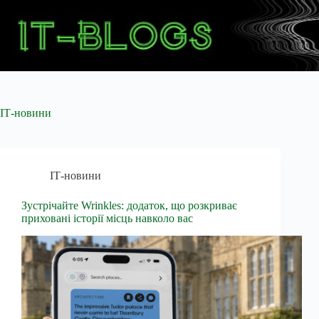
Перейти
до
вмісту
ІТ-новини
ІТ-новини
Зустрічайте Wrinkles: додаток, що розкриває
приховані історії місць навколо вас