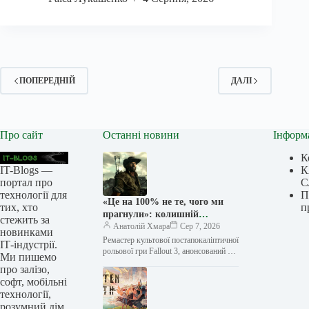
ПОПЕРЕДНІЙ
ДАЛІ
Про сайт
Останні новини
Інформ
К
IT-Blogs —
К
портал про
С
технології для
П
«Це на 100% не те, чого ми
тих, хто
п
прагнули»: колишній
стежить за
художник Fallout 3 розповів,
Анатолій Хмара
Сер 7, 2026
новинками
чого чекає від Fallout 3
Ремастер культової постапокаліптичної
ІТ-індустрії.
Remastered
рольової гри Fallout 3, анонсований у
Ми пишемо
середині липня після кількох місяців
про залізо,
наполегливих чуток, викликав ажіотаж
софт, мобільні
не лише…
технології,
розумний дім