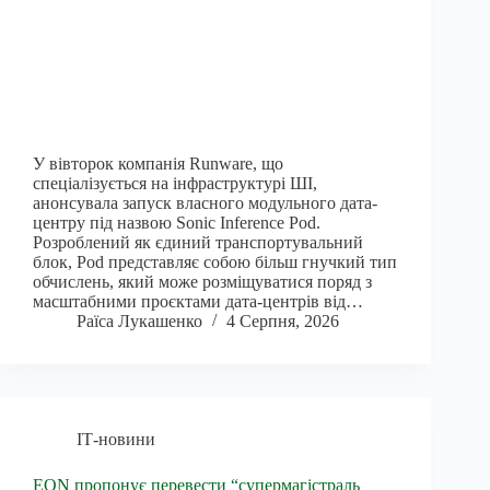
У вівторок компанія Runware, що
спеціалізується на інфраструктурі ШІ,
анонсувала запуск власного модульного дата-
центру під назвою Sonic Inference Pod.
Розроблений як єдиний транспортувальний
блок, Pod представляє собою більш гнучкий тип
обчислень, який може розміщуватися поряд з
масштабними проєктами дата-центрів від…
Раїса Лукашенко
4 Серпня, 2026
ІТ-новини
EON пропонує перевести “супермагістраль