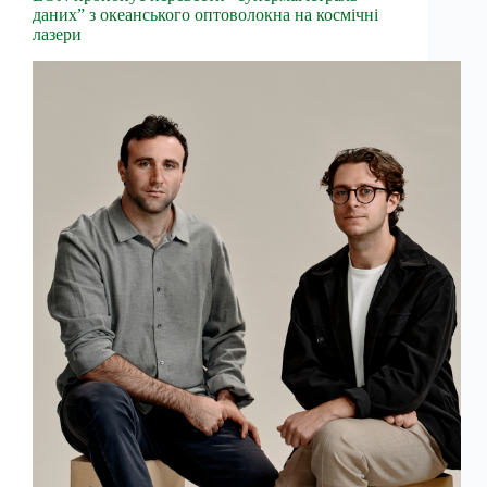
даних” з океанського оптоволокна на космічні
лазери