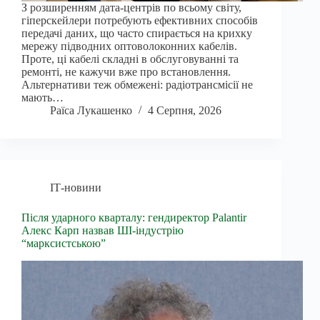
З розширенням дата-центрів по всьому світу,
гіперскейлери потребують ефективних способів
передачі даних, що часто спирається на крихку
мережу підводних оптоволоконних кабелів.
Проте, ці кабелі складні в обслуговуванні та
ремонті, не кажучи вже про встановлення.
Альтернативи теж обмежені: радіотрансмісії не
мають…
Раїса Лукашенко
4 Серпня, 2026
ІТ-новини
Після ударного кварталу: гендиректор Palantir
Алекс Карп назвав ШІ-індустрію
“марксистською”